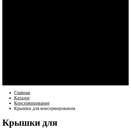
Кабели и переходники для смартфонов
Электротовары
Кабель и монтаж
Освещение
Элементы питания и зарядные устройства
Наушники
Услуги
Как купить
Оформление заказа
Доставка
Возврат товара
Компания
Информация
Бренды
Контакты
Еще
Главная
Каталог
Консервирование
Крышки для консервирования
Крышки для