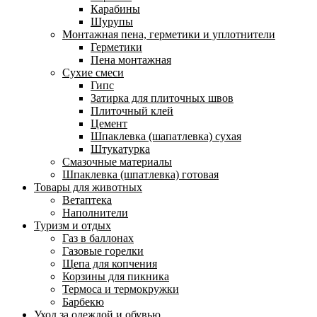
Карабины
Шурупы
Монтажная пена, герметики и уплотнители
Герметики
Пена монтажная
Сухие смеси
Гипс
Затирка для плиточных швов
Плиточный клей
Цемент
Шпаклевка (шапатлевка) сухая
Штукатурка
Смазочные материалы
Шпаклевка (шпатлевка) готовая
Товары для животных
Ветаптека
Наполнители
Туризм и отдых
Газ в баллонах
Газовые горелки
Щепа для копчения
Корзины для пикника
Термоса и термокружки
Барбекю
Уход за одеждой и обувью