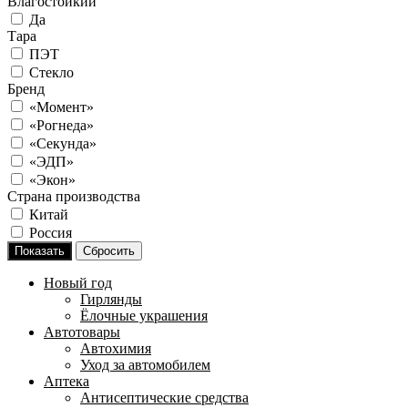
Влагостойкий
Да
Тара
ПЭТ
Стекло
Бренд
«Момент»
«Рогнеда»
«Секунда»
«ЭДП»
«Экон»
Страна производства
Китай
Россия
Новый год
Гирлянды
Ёлочные украшения
Автотовары
Автохимия
Уход за автомобилем
Аптека
Антисептические средства