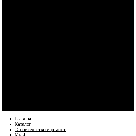
Уход за одеждой и обувью
Ложки (рожки) для обуви
Сушилки для белья
Электроника
Кабели и переходники для смартфонов
Электротовары
Кабель и монтаж
Освещение
Элементы питания и зарядные устройства
Наушники
Услуги
Как купить
Оформление заказа
Доставка
Возврат товара
Компания
Информация
Бренды
Контакты
Еще
Главная
Каталог
Строительство и ремонт
Клей