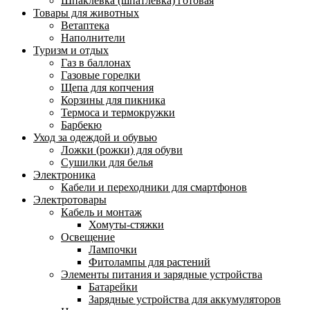
Шпаклевка (шпатлевка) готовая
Товары для животных
Ветаптека
Наполнители
Туризм и отдых
Газ в баллонах
Газовые горелки
Щепа для копчения
Корзины для пикника
Термоса и термокружки
Барбекю
Уход за одеждой и обувью
Ложки (рожки) для обуви
Сушилки для белья
Электроника
Кабели и переходники для смартфонов
Электротовары
Кабель и монтаж
Хомуты-стяжки
Освещение
Лампочки
Фитолампы для растений
Элементы питания и зарядные устройства
Батарейки
Зарядные устройства для аккумуляторов