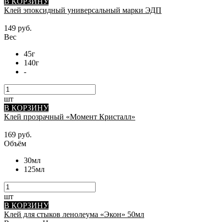
В КОРЗИНУ
Клей эпоксидный универсальный марки ЭДП
149 руб.
Вес
45г
140г
-
шт
В КОРЗИНУ
Клей прозрачный «Момент Кристалл»
169 руб.
Объём
30мл
125мл
шт
В КОРЗИНУ
Клей для стыков ленолеума «Экон» 50мл