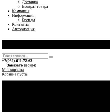
Доставка
Возврат товара
Компания
Информация
Бренды
Контакты
Авторизация
+7(962)-611-72-63
Вход
/
Регистрация
+7(962)-611-72-63
Заказать звонок
Моя корзина
Корзина пуста
Каталог
Новый год
Гирлянды
Ёлочные украшения
Автотовары
Автохимия
Уход за автомобилем