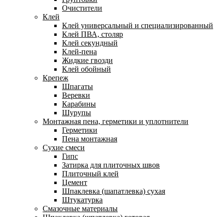
Очистители
Клей
Клей универсальный и специализированный
Клей ПВА, столяр
Клей секундный
Клей-пена
Жидкие гвозди
Клей обойный
Крепеж
Шпагаты
Веревки
Карабины
Шурупы
Монтажная пена, герметики и уплотнители
Герметики
Пена монтажная
Сухие смеси
Гипс
Затирка для плиточных швов
Плиточный клей
Цемент
Шпаклевка (шапатлевка) сухая
Штукатурка
Смазочные материалы