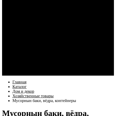
Кабели и переходники для смартфонов
Электротовары
Кабель и монтаж
Освещение
Элементы питания и зарядные устройства
Наушники
Услуги
Как купить
Оформление заказа
Доставка
Возврат товара
Компания
Информация
Бренды
Контакты
Еще
Главная
Каталог
Дом и декор
Хозяйственные товары
Мусорнын баки, вёдра, контейнеры
Мусорнын баки, вёдра,