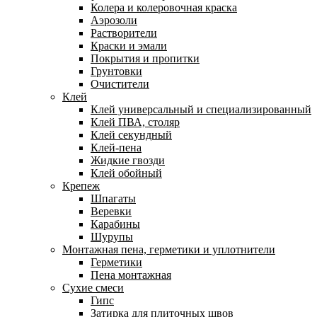
Колера и колеровочная краска
Аэрозоли
Растворители
Краски и эмали
Покрытия и пропитки
Грунтовки
Очистители
Клей
Клей универсальный и специализированный
Клей ПВА, столяр
Клей секундный
Клей-пена
Жидкие гвозди
Клей обойный
Крепеж
Шпагаты
Веревки
Карабины
Шурупы
Монтажная пена, герметики и уплотнители
Герметики
Пена монтажная
Сухие смеси
Гипс
Затирка для плиточных швов