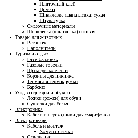
Плиточный клей
Цемент
Шпаклевка (шапатлевка) сухая
Штукатурка
Смазочные материалы
Шпаклевка (шпатлевка) готовая
Товары для животных
Ветаптека
Наполнители
Туризм и отдых
Газ в баллонах
Газовые горелки
Щепа для копчения
Корзины для пикника
Термоса и термокружки
Барбекю
Уход за одеждой и обувью
Ложки (рожки) для обуви
Сушилки для белья
Электроника
Кабели и переходники для смартфонов
Электротовары
Кабель и монтаж
Хомуты-стяжки
Освещение