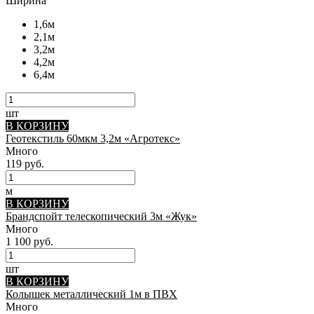
Ширина
1,6м
2,1м
3,2м
4,2м
6,4м
шт
В КОРЗИНУ
Геотекстиль 60мкм 3,2м «Агротекс»
Много
119 руб.
м
В КОРЗИНУ
Брандспойт телескопический 3м «Жук»
Много
1 100 руб.
шт
В КОРЗИНУ
Колышек металлический 1м в ПВХ
Много