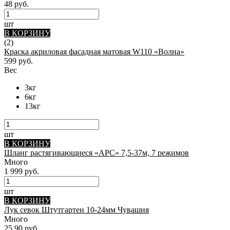
48 руб.
шт
В КОРЗИНУ
(2)
Краска акриловая фасадная матовая W110 «Волна»
599 руб.
Вес
3кг
6кг
13кг
шт
В КОРЗИНУ
Шланг растягивающиеся «АРС» 7,5-37м, 7 режимов
Много
1 999 руб.
шт
В КОРЗИНУ
Лук севок Штутгартен 10-24мм Чувашия
Много
25.90 руб.