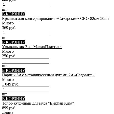
шт
В КОРЗИНУ
Крышки для консервирования «Самарские» СКО-82мм 50шт
Много
369 руб.
шт
В КОРЗИНУ
Умывальник 3 л «МалихПластик»
Много
250 руб.
шт
В КОРЗИНУ
Парник 5м с металлическими дугами 2м «Садовита»
Много
1 049 руб.
шт
В КОРЗИНУ
Топор кухонный для мяса "Elephan King"
899 руб.
Длина