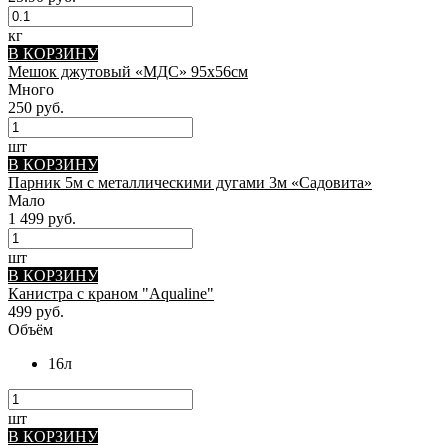
кг
В КОРЗИНУ
Мешок джутовый «МДС» 95х56см
Много
250 руб.
шт
В КОРЗИНУ
Парник 5м с металлическими дугами 3м «Садовита»
Мало
1 499 руб.
шт
В КОРЗИНУ
Канистра с краном "Aqualine"
499 руб.
Объём
16л
шт
В КОРЗИНУ