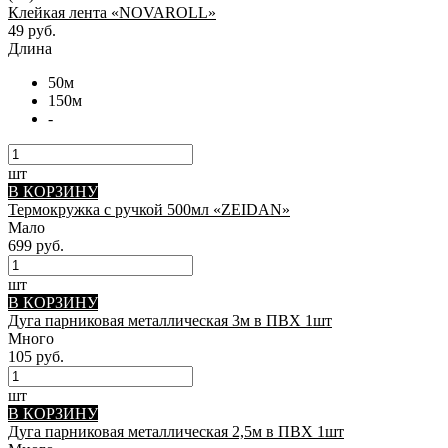
Клейкая лента «NOVAROLL»
49 руб.
Длина
50м
150м
-
шт
В КОРЗИНУ
Термокружка с ручкой 500мл «ZEIDAN»
Мало
699 руб.
шт
В КОРЗИНУ
Дуга парниковая металлическая 3м в ПВХ 1шт
Много
105 руб.
шт
В КОРЗИНУ
Дуга парниковая металлическая 2,5м в ПВХ 1шт