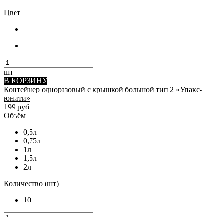
Цвет
шт
В КОРЗИНУ
Контейнер одноразовый с крышкой большой тип 2 «Упакс-
юнити»
199 руб.
Объём
0,5л
0,75л
1л
1,5л
2л
Количество (шт)
10