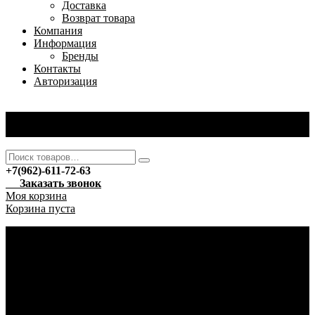
Доставка
Возврат товара
Компания
Информация
Бренды
Контакты
Авторизация
+7(962)-611-72-63
Вход
/
Регистрация
+7(962)-611-72-63
Заказать звонок
Моя корзина
Корзина пуста
Каталог
Новый год
Гирлянды
Ёлочные украшения
Автотовары
Автохимия
Уход за автомобилем