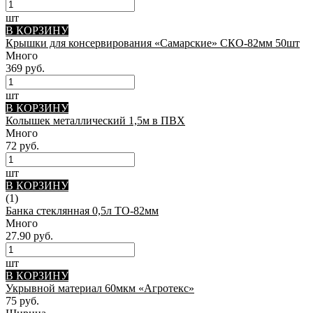
шт
В КОРЗИНУ
Крышки для консервирования «Самарские» СКО-82мм 50шт
Много
369 руб.
шт
В КОРЗИНУ
Колышек металлический 1,5м в ПВХ
Много
72 руб.
шт
В КОРЗИНУ
(1)
Банка стеклянная 0,5л ТО-82мм
Много
27.90 руб.
шт
В КОРЗИНУ
Укрывной материал 60мкм «Агротекс»
75 руб.