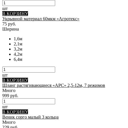
шт
В КОРЗИНУ
Укрывной материал 60мкм «Агротекс»
75 руб.
Ширина
1,6м
2,1м
3,2м
4,2м
6,4м
шт
В КОРЗИНУ
Шланг растягивающиеся «АРС» 2,5-12м, 7 режимов
Много
999 руб.
шт
В КОРЗИНУ
Веник сорго малый 3 кольца
Много
229 руб.