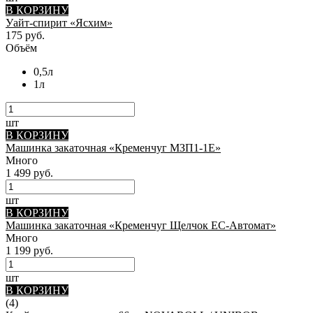
В КОРЗИНУ
Уайт-спирит «Ясхим»
175 руб.
Объём
0,5л
1л
шт
В КОРЗИНУ
Машинка закаточная «Кременчуг МЗП1-1Е»
Много
1 499 руб.
шт
В КОРЗИНУ
Машинка закаточная «Кременчуг Щелчок ЕС-Автомат»
Много
1 199 руб.
шт
В КОРЗИНУ
(4)