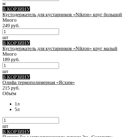
м
В КОРЗИНУ
Кустодержатель для кустарников «Nikron» круг большой
Много
249 руб.
шт
В КОРЗИНУ
Кустодержатель для кустарников «Nikron» круг малый
Много
189 руб.
шт
В КОРЗИНУ
Олифа термополимерная «Ясхим»
215 руб.
Объём
1л
5л
шт
В КОРЗИНУ