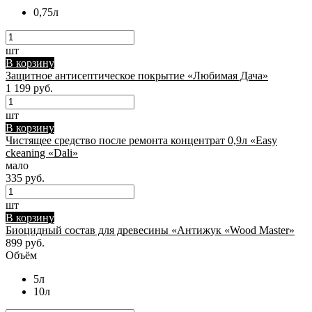
0,75л
шт
В корзину
Защитное антисептическое покрытие «Любимая Дача»
1 199 руб.
шт
В корзину
Чистящее средство после ремонта концентрат 0,9л «Easy
ckeaning «Dali»
мало
335 руб.
шт
В корзину
Биоцидный состав для древесины «Антижук «Wood Master»
899 руб.
Объём
5л
10л