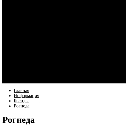
Кабели и переходники для смартфонов
Электротовары
Кабель и монтаж
Освещение
Элементы питания и зарядные устройства
Наушники
Услуги
Как купить
Оформление заказа
Доставка
Возврат товара
Компания
Информация
Бренды
Контакты
Еще
Главная
Информация
Бренды
Рогнеда
Рогнеда