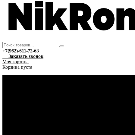
+7(962)-611-72-63
Заказать звонок
Моя корзина
Корзина пуста
Каталог
Новый год
Гирлянды
Ёлочные украшения
Автотовары
Автохимия
Уход за автомобилем
Аптека
Антисептические средства
Марля
Бытовая техника