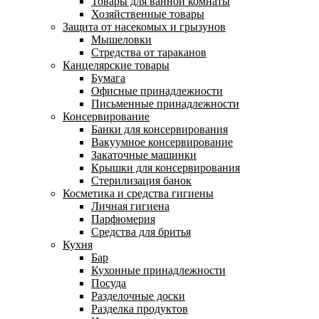
Товары для ванной комнаты
Хозяйственные товары
Защита от насекомых и грызунов
Мышеловки
Стредства от тараканов
Канцелярские товары
Бумага
Офисные принадлежности
Письменные принадлежности
Консервирование
Банки для консервирования
Вакуумное консервирование
Закаточные машинки
Крышки для консервирования
Стерилизация банок
Косметика и средства гигиены
Личная гигиена
Парфюмерия
Средства для бритья
Кухня
Бар
Кухонные принадлежности
Посуда
Разделочные доски
Разделка продуктов