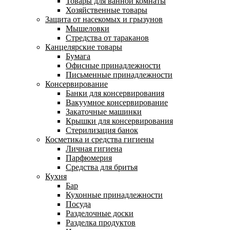
Товары для ванной комнаты
Хозяйственные товары
Защита от насекомых и грызунов
Мышеловки
Стредства от тараканов
Канцелярские товары
Бумага
Офисные принадлежности
Письменные принадлежности
Консервирование
Банки для консервирования
Вакуумное консервирование
Закаточные машинки
Крышки для консервирования
Стерилизация банок
Косметика и средства гигиены
Личная гигиена
Парфюмерия
Средства для бритья
Кухня
Бар
Кухонные принадлежности
Посуда
Разделочные доски
Разделка продуктов