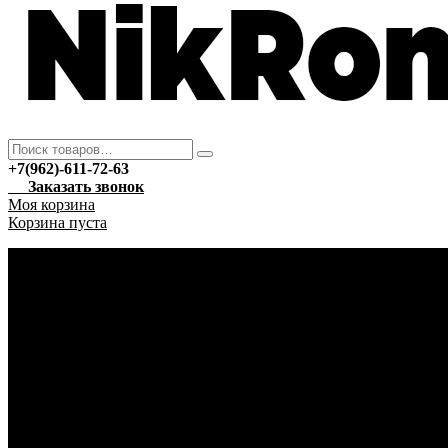
+7(962)-611-72-63
Заказать звонок
Моя корзина
Корзина пуста
Каталог
Новый год
Гирлянды
Ёлочные украшения
Автотовары
Автохимия
Уход за автомобилем
Аптека
Антисептические средства
Марля
Бытовая техника