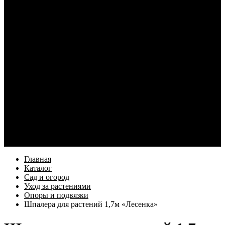
Кабели и переходники для смартфонов
Электротовары
Кабель и монтаж
Освещение
Элементы питания и зарядные устройства
Наушники
Услуги
Как купить
Оформление заказа
Доставка
Возврат товара
Компания
Информация
Бренды
Контакты
Еще
Главная
Каталог
Сад и огород
Уход за растениями
Опоры и подвязки
Шпалера для растений 1,7м «Лесенка»