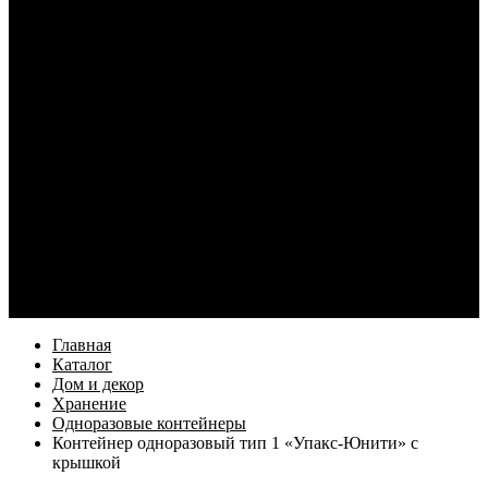
Кабели и переходники для смартфонов
Электротовары
Кабель и монтаж
Освещение
Элементы питания и зарядные устройства
Наушники
Услуги
Как купить
Оформление заказа
Доставка
Возврат товара
Компания
Информация
Бренды
Контакты
Еще
Главная
Каталог
Дом и декор
Хранение
Одноразовые контейнеры
Контейнер одноразовый тип 1 «Упакс-Юнити» с
крышкой