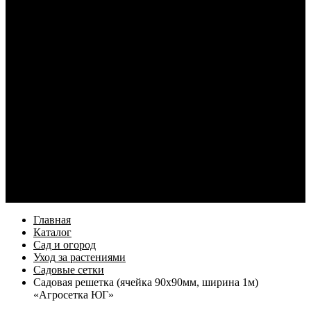
Кабели и переходники для смартфонов
Электротовары
Кабель и монтаж
Освещение
Элементы питания и зарядные устройства
Наушники
Услуги
Как купить
Оформление заказа
Доставка
Возврат товара
Компания
Информация
Бренды
Контакты
Еще
Главная
Каталог
Сад и огород
Уход за растениями
Садовые сетки
Садовая решетка (ячейка 90х90мм, ширина 1м)
«Агросетка ЮГ»